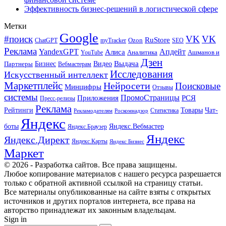
Эффективность бизнес-решений в логистической сфере
Метки
Google
#поиск
VK
VK
RuStore
Ozon
ChatGPT
myTracker
SEO
Реклама
Апдейт
YandexGPT
Алиса
Аналитика
Ашманов и
YouTube
Дзен
Бизнес
Видео
Выдача
Партнеры
Вебмастерам
Исследования
Искусственный интеллект
Маркетплейс
Нейросети
Поисковые
Минцифры
Отзывы
системы
ПромоСтраницы
Приложения
РСЯ
Пресс-релизы
Реклама
Рейтинги
Товары
Чат-
Статистика
Рекламодателям
Роскомнадзор
Яндекс
боты
Яндекс.Вебмастер
Яндекс.Браузер
Яндекс
Яндекс.Директ
Яндекс.Карты
Яндекс Бизнес
Маркет
© 2026 - Разработка сайтов. Все права защищены.
Любое копирование материалов с нашего ресурса разрешается
только с обратной активной ссылкой на страницу статьи.
Все материалы опубликованные на сайте взяты с открытых
источников и других порталов интернета, все права на
авторство принадлежат их законным владельцам.
Sign in