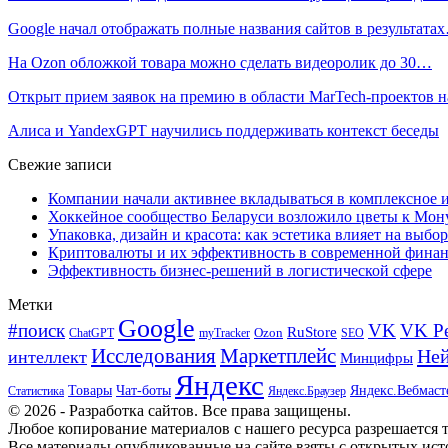
Google начал отображать полные названия сайтов в результата
На Ozon обложкой товара можно сделать видеоролик до 30…
Открыт прием заявок на премию в области MarTech-проектов 
Алиса и YandexGPT научились поддерживать контекст беседы
Свежие записи
Компании начали активнее вкладываться в комплексное
Хоккейное сообщество Беларуси возложило цветы к Мо
Упаковка, дизайн и красота: как эстетика влияет на выбор
Криптовалюты и их эффективность в современной финан
Эффективность бизнес-решений в логистической сфере
Метки
Google
#поиск
VK
VK Р
RuStore
Ozon
ChatGPT
myTracker
SEO
Исследования
Маркетплейс
Ней
интеллект
Минцифры
Яндекс
Товары
Чат-боты
Яндекс.Вебмаст
Яндекс.Браузер
Статистика
© 2026 - Разработка сайтов. Все права защищены.
Любое копирование материалов с нашего ресурса разрешается т
Все материалы опубликованные на сайте взяты с открытых исто