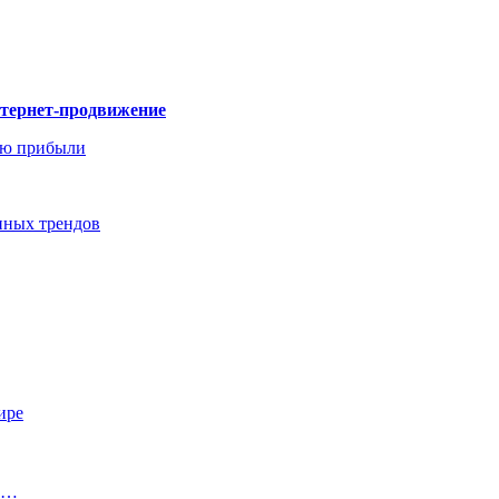
нтернет-продвижение
ию прибыли
енных трендов
ире
из…