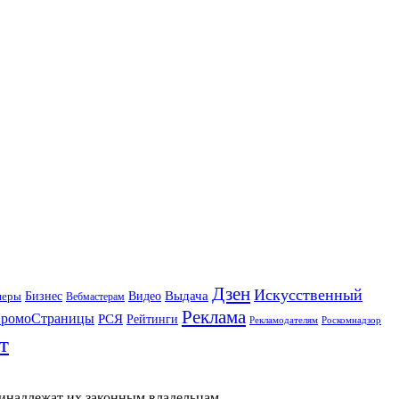
Дзен
Искусственный
Бизнес
Видео
Выдача
неры
Вебмастерам
Реклама
ромоСтраницы
РСЯ
Рейтинги
Рекламодателям
Роскомнадзор
т
ринадлежат их законным владельцам.