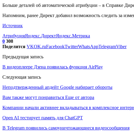
Больше деталей об автоматической атрибуции – в Справке Дир
Напомним, ранее Директ добавил возможность следить за изме
Источник
Атрибуция
Яндекс.Директ
Яндекс.Метрика
0
308
Поделится
VK
OK.ru
Facebook
Twitter
WhatsApp
Telegram
Viber
Предыдущая запись
В видеоплеере Дзена появилась функция AirPlay
Следующая запись
Неподтвержденный апдейт Google набирает обороты
Вам также могут понравиться
Еще от автора
Компании начали активнее вкладываться в комплексное интер
Open AI тестирует память для ChatGPT
В Telegram появились самоуничтожающиеся видеосообщения