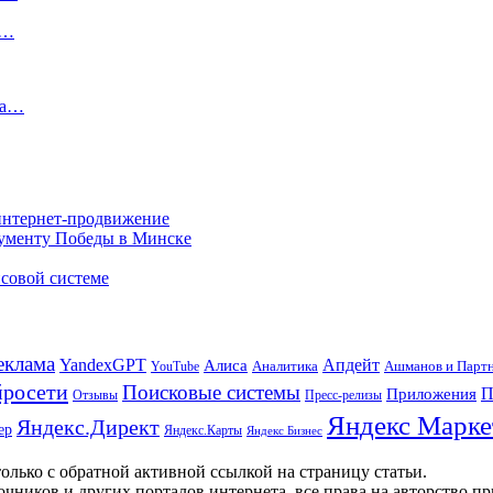
х…
на…
 интернет-продвижение
нументу Победы в Минске
совой системе
еклама
Апдейт
YandexGPT
Алиса
Аналитика
Ашманов и Парт
YouTube
росети
Поисковые системы
П
Приложения
Отзывы
Пресс-релизы
Яндекс Марке
Яндекс.Директ
ер
Яндекс.Карты
Яндекс Бизнес
олько с обратной активной ссылкой на страницу статьи.
чников и других порталов интернета, все права на авторство п