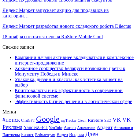
Яндекс Маркет запускает акцию для продавцов из
категории…
Яндекс Маркет разработал нового складского робота Dilectus
18 ноября состоится первая RuStore Mobile Conf
Свежие записи
Компании начали активнее вкладываться в комплексное
интернет-продвижение
Хоккейное сообщество Беларуси возложило цветы к
Монументу Победы в Минске
Упаковка, дизайн и красота: как эстетика влияет на
выбор
Криптовалюты и их эффективность в современной
финансовой системе
Эффективность бизнес-решений в логистической сфере
Метки
Google
#поиск
VK
VK
RuStore
Ozon
ChatGPT
myTracker
SEO
Реклама
Апдейт
YandexGPT
Алиса
Аналитика
Ашманов и
YouTube
Дзен
Бизнес
Видео
Выдача
Партнеры
Вебмастерам