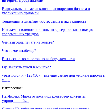
интернет-продвижение
Виртуальные номера: ключ к расширению бизнеса и
увеличению прибыли
Тенденции в дизайне люстр: стиль и актуальность
Как лампы влияют на стиль интерьера: от классики до
современных трендов
Чем выгодна печать на холсте?
Что такое штабелер?
Вот несколько советов по выбору ламината
Где заказать такси в Минске?
«password» и «123456» – все еще самые популярные пароли в
мире
Интересное:
На Яндекс Маркете появился конвертер контента,
упрощающий…
Яндекс ID добавил новый способ защиты аккаунтов