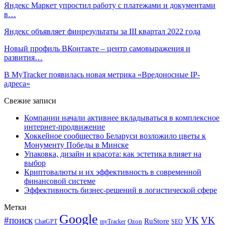
Яндекс Маркет упростил работу с платежами и документами
в…
Яндекс объявляет финрезультаты за III квартал 2022 года
Новый профиль ВКонтакте – центр самовыражения и
развития…
В MyTracker появилась новая метрика «Вредоносные IP-
адреса»
Свежие записи
Компании начали активнее вкладываться в комплексное
интернет-продвижение
Хоккейное сообщество Беларуси возложило цветы к
Монументу Победы в Минске
Упаковка, дизайн и красота: как эстетика влияет на
выбор
Криптовалюты и их эффективность в современной
финансовой системе
Эффективность бизнес-решений в логистической сфере
Метки
Google
#поиск
VK
VK
RuStore
Ozon
ChatGPT
myTracker
SEO