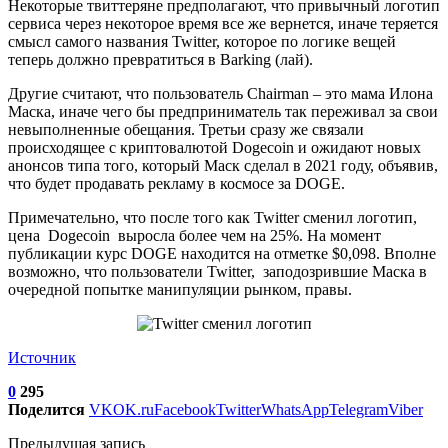
Некоторые твиттеряне предполагают, что привычный логотип
сервиса через некоторое время все же вернется, иначе теряется
смысл самого названия Twitter, которое по логике вещей
теперь должно превратиться в Barking (лай).
Другие считают, что пользователь Chairman – это мама Илона
Маска, иначе чего бы предприниматель так переживал за свои
невыполненные обещания. Третьи сразу же связали
происходящее с криптовалютой Dogecoin и ожидают новых
анонсов типа того, который Маск сделал в 2021 году, объявив,
что будет продавать рекламу в космосе за DOGE.
Примечательно, что после того как Twitter сменил логотип,
цена Dogecoin выросла более чем на 25%. На момент
публикации курс DOGE находится на отметке $0,098. Вполне
возможно, что пользователи Twitter, заподозрившие Маска в
очередной попытке манипуляции рынком, правы.
Источник
0
295
Поделится
VK
OK.ru
Facebook
Twitter
WhatsApp
Telegram
Viber
Предыдущая запись