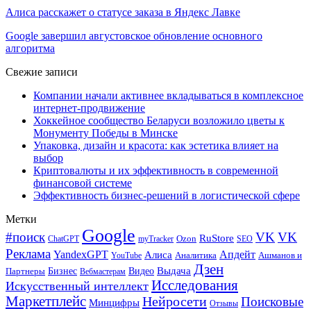
Алиса расскажет о статусе заказа в Яндекс Лавке
Google завершил августовское обновление основного
алгоритма
Свежие записи
Компании начали активнее вкладываться в комплексное
интернет-продвижение
Хоккейное сообщество Беларуси возложило цветы к
Монументу Победы в Минске
Упаковка, дизайн и красота: как эстетика влияет на
выбор
Криптовалюты и их эффективность в современной
финансовой системе
Эффективность бизнес-решений в логистической сфере
Метки
Google
#поиск
VK
VK
RuStore
Ozon
ChatGPT
myTracker
SEO
Реклама
Апдейт
YandexGPT
Алиса
Аналитика
Ашманов и
YouTube
Дзен
Бизнес
Видео
Выдача
Партнеры
Вебмастерам
Исследования
Искусственный интеллект
Маркетплейс
Нейросети
Поисковые
Минцифры
Отзывы