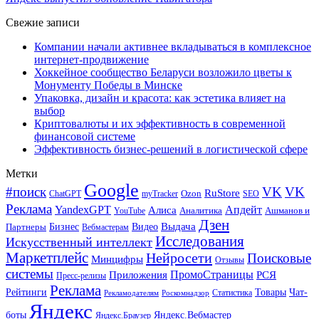
Свежие записи
Компании начали активнее вкладываться в комплексное
интернет-продвижение
Хоккейное сообщество Беларуси возложило цветы к
Монументу Победы в Минске
Упаковка, дизайн и красота: как эстетика влияет на
выбор
Криптовалюты и их эффективность в современной
финансовой системе
Эффективность бизнес-решений в логистической сфере
Метки
Google
#поиск
VK
VK
RuStore
Ozon
ChatGPT
myTracker
SEO
Реклама
Апдейт
YandexGPT
Алиса
Аналитика
Ашманов и
YouTube
Дзен
Бизнес
Видео
Выдача
Партнеры
Вебмастерам
Исследования
Искусственный интеллект
Маркетплейс
Нейросети
Поисковые
Минцифры
Отзывы
системы
ПромоСтраницы
Приложения
РСЯ
Пресс-релизы
Реклама
Рейтинги
Товары
Чат-
Статистика
Рекламодателям
Роскомнадзор
Яндекс
боты
Яндекс.Вебмастер
Яндекс.Браузер