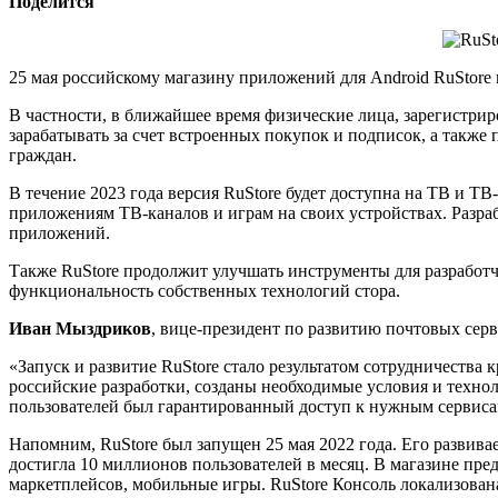
Поделится
25 мая российскому магазину приложений для Android RuStore
В частности, в ближайшее время физические лица, зарегистри
зарабатывать за счет встроенных покупок и подписок, а также
граждан.
В течение 2023 года версия RuStore будет доступна на ТВ и Т
приложениям ТВ-каналов и играм на своих устройствах. Разра
приложений.
Также RuStore продолжит улучшать инструменты для разработ
функциональность собственных технологий стора.
Иван Мыздриков
, вице-президент по развитию почтовых сер
«Запуск и развитие RuStore стало результатом сотрудничеств
российские разработки, созданы необходимые условия и техно
пользователей был гарантированный доступ к нужным сервиса
Напомним, RuStore был запущен 25 мая 2022 года. Его разви
достигла 10 миллионов пользователей в месяц. В магазине пре
маркетплейсов, мобильные игры. RuStore Консоль локализован