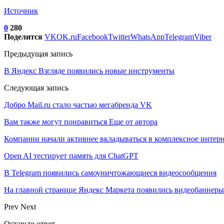
Источник
0
280
Поделится
VK
OK.ru
Facebook
Twitter
WhatsApp
Telegram
Viber
Предыдущая запись
В Яндекс Взгляде появились новые инструменты
Следующая запись
Добро Mail.ru стало частью мегабренда VK
Вам также могут понравиться
Еще от автора
Компании начали активнее вкладываться в комплексное интер
Open AI тестирует память для ChatGPT
В Telegram появились самоуничтожающиеся видеосообщения
На главной странице Яндекс Маркета появились видеобаннеры
Prev
Next
Оставьте ответ