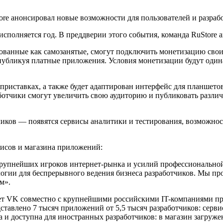
 исполняется год. В преддверии этого события, команда RuStor
рованные как самозанятые, смогут подключить монетизацию свои
 публикуя платные приложения. Условия монетизации будут один
В-приставках, а также будет адаптирован интерфейс для планшет
ботчики смогут увеличить свою аудиторию и публиковать различ
чиков — появятся сервисы аналитики и тестирования, возможно
висов и магазина приложений:
а крупнейших игроков интернет-рынка и усилий профессиональн
логии для беспрерывного ведения бизнеса разработчиков. Мы п
м».
вает VK совместно с крупнейшими российскими IT-компаниями 
дставлено 7 тысяч приложений от 5,5 тысяч разработчиков: сер
а и доступна для иностранных разработчиков: в магазин загруж