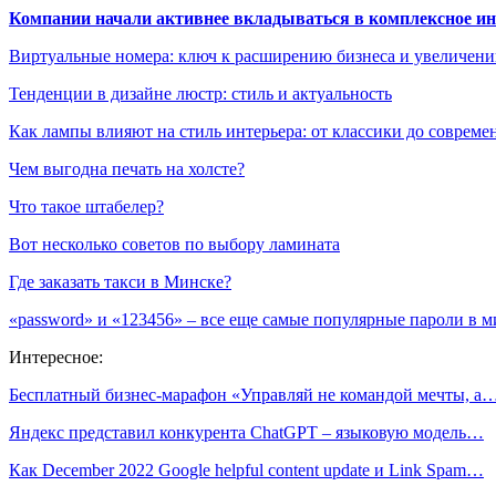
Компании начали активнее вкладываться в комплексное и
Виртуальные номера: ключ к расширению бизнеса и увеличен
Тенденции в дизайне люстр: стиль и актуальность
Как лампы влияют на стиль интерьера: от классики до соврем
Чем выгодна печать на холсте?
Что такое штабелер?
Вот несколько советов по выбору ламината
Где заказать такси в Минске?
«password» и «123456» – все еще самые популярные пароли в м
Интересное:
Бесплатный бизнес-марафон «Управляй не командой мечты, а
Яндекс представил конкурента ChatGPT – языковую модель…
Как December 2022 Google helpful content update и Link Spam…