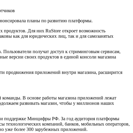
e анонсировала планы по развитию платформы.
х продуктов. Для них RuStore откроет возможность
аковы как для юридических лиц, так и для самозанятых
ов. Пользователи получат доступ к стриминговым сервисам,
ные версии своих продуктов в единой консоли магазина
сти продвижения приложений внутри магазина, расширится
ой команды. В основе работы магазина приложений лежат
родолжаем развивать магазин, чтобы у миллионов наших
при поддержке Минцифры РФ. За год аудитория платформы
висы технологических компаний, банков, мобильных операторов,
ено уже более 300 зарубежных приложений.