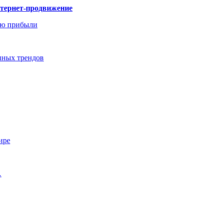
нтернет-продвижение
ию прибыли
енных трендов
ире
…