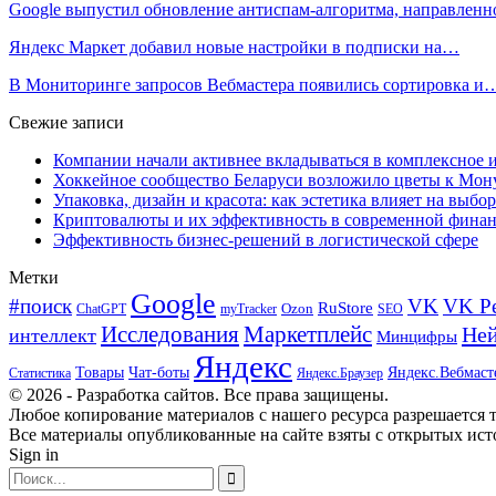
Google выпустил обновление антиспам-алгоритма, направлен
Яндекс Маркет добавил новые настройки в подписки на…
В Мониторинге запросов Вебмастера появились сортировка и
Свежие записи
Компании начали активнее вкладываться в комплексное
Хоккейное сообщество Беларуси возложило цветы к Мо
Упаковка, дизайн и красота: как эстетика влияет на выбор
Криптовалюты и их эффективность в современной финан
Эффективность бизнес-решений в логистической сфере
Метки
Google
#поиск
VK
VK Р
RuStore
Ozon
ChatGPT
myTracker
SEO
Исследования
Маркетплейс
Ней
интеллект
Минцифры
Яндекс
Товары
Чат-боты
Яндекс.Вебмаст
Яндекс.Браузер
Статистика
© 2026 - Разработка сайтов. Все права защищены.
Любое копирование материалов с нашего ресурса разрешается т
Все материалы опубликованные на сайте взяты с открытых исто
Sign in