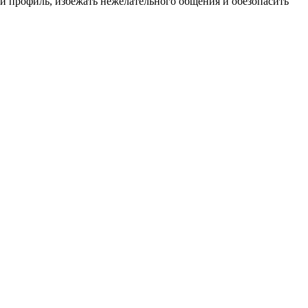
ой профиль, избежать нежелательного общения и обезопасить