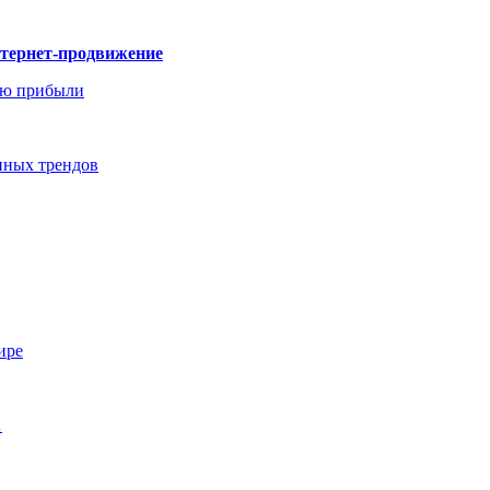
нтернет-продвижение
ию прибыли
енных трендов
ире
…