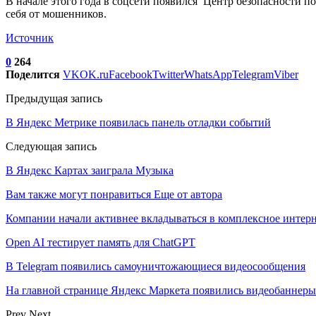
В начале этого года в соцсети появился Центр безопасности п
себя от мошенников.
Источник
0
264
Поделится
VK
OK.ru
Facebook
Twitter
WhatsApp
Telegram
Viber
Предыдущая запись
В Яндекс Метрике появилась панель отладки событий
Следующая запись
В Яндекс Картах заиграла Музыка
Вам также могут понравиться
Еще от автора
Компании начали активнее вкладываться в комплексное интер
Open AI тестирует память для ChatGPT
В Telegram появились самоуничтожающиеся видеосообщения
На главной странице Яндекс Маркета появились видеобаннеры
Prev
Next