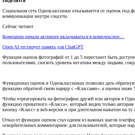
Поделится
Социальная сеть Одноклассники отказывается от оценок под ф
коммуникации внутри соцсети.
Сейчас читают
Компании начали активнее вкладываться в комплексное…
Open AI тестирует память для ChatGPT
Функция оценок фотографий от 1 до 5 перестанет быть доступ
пользователями, снизить уровень негатива между людьми, сокр
Функционал оценок в Одноклассниках позволял дать обратную с
функцию обратной связи наряду с «Классами», а оценки ниже 
Чтобы отреагировать на фотографии друзей или авторов в Одно
функцию приватного «Класса», который виден только авторам к
кнопку «Класс» в веб-версии и при длительном нажатии на т
Отказ от функции оценок стал одним из важных шагов платфо
оскорбительных комментариев: для пользователей, которые н