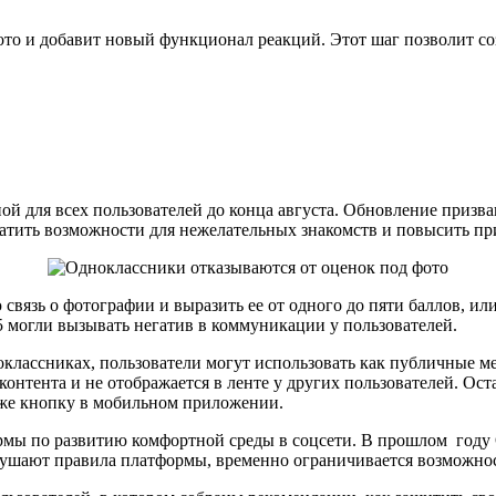
ото и добавит новый функционал реакций. Этот шаг позволит с
ной для всех пользователей до конца августа. Обновление приз
атить возможности для нежелательных знакомств и повысить при
вязь о фотографии и выразить ее от одного до пяти баллов, ил
5 могли вызывать негатив в коммуникации у пользователей.
классниках, пользователи могут использовать как публичные ме
онтента и не отображается в ленте у других пользователей. Ос
у же кнопку в мобильном приложении.
рмы по развитию комфортной среды в соцсети. В прошлом году
арушают правила платформы, временно ограничивается возможн