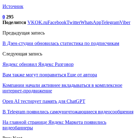
Источник
0
295
Поделится
VK
OK.ru
Facebook
Twitter
WhatsApp
Telegram
Viber
Предыдущая запись
В Дзен-студии обновилась статистика по подписчикам
Следующая запись
Яндекс обновил Яндекс Разговор
Вам также могут понравиться
Еще от автора
Компании начали активнее вкладываться в комплексное
интернет-продвижение
Open AI тестирует память для ChatGPT
В Telegram появились самоуничтожающиеся видеосообщения
На главной странице Яндекс Маркета появились
видеобаннеры