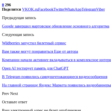
0
296
Поделится
VK
OK.ru
Facebook
Twitter
WhatsApp
Telegram
Viber
Предыдущая запись
Google завершил мартовское обновление основного алгоритма
Следующая запись
Wildberries запустил билетный сервис
Вам также могут понравиться
Еще от автора
Компании начали активнее вкладываться в комплексное интер
Open AI тестирует память для ChatGPT
В Telegram появились самоуничтожающиеся видеосообщения
На главной странице Яндекс Маркета появились видеобаннеры
Prev
Next
Оставьте ответ
Ваш электронный адрес не будет опубликован.