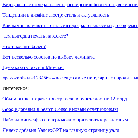
Виртуальные номера: ключ к расширению бизнеса и увеличен
Тенденции в дизайне люстр: стиль и актуальность
Как лампы влияют на стиль интерьера: от классики до соврем
Чем выгодна печать на холсте?
Что такое штабелер?
Вот несколько советов по выбору ламината
Где заказать такси в Минске?
«password» и «123456» – все еще самые популярные пароли в м
Интересное:
Объем рынка пиратских сервисов в рунете достиг 12 млрд…
Google добавил в Search Console новый отчет robots.txt
Наборы минус-фраз теперь можно применять к рекламным…
Яндекс добавил YandexGPT на главную страницу ya.ru