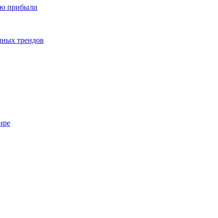
ию прибыли
енных трендов
ире