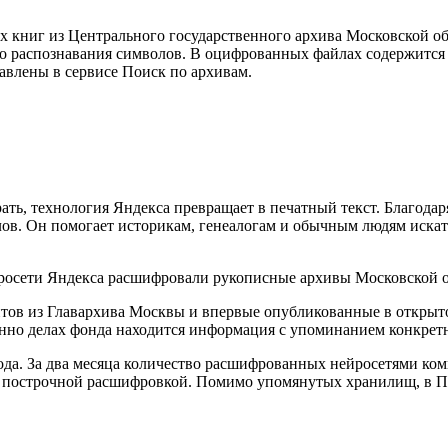
 книг из Центрального государственного архива Московской об
о распознавания символов. В оцифрованных файлах содержится 
тавлены в сервисе Поиск по архивам.
ть, технология Яндекса превращает в печатный текст. Благодар
ов. Он помогает историкам, генеалогам и обычным людям искат
ентов из Главархива Москвы и впервые опубликованные в откры
нно делах фонда находится информация с упоминанием конкрет
да. За два месяца количество расшифрованных нейросетями комп
с построчной расшифровкой. Помимо упомянутых хранилищ, в П