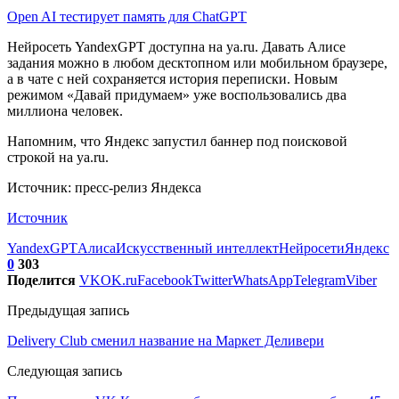
Open AI тестирует память для ChatGPT
Нейросеть YandexGPT доступна на ya.ru. Давать Алисе
задания можно в любом десктопном или мобильном браузере,
а в чате с ней сохраняется история переписки. Новым
режимом «Давай придумаем» уже воспользовались два
миллиона человек.
Напомним, что Яндекс запустил баннер под поисковой
строкой на ya.ru.
Источник: пресс-релиз Яндекса
Источник
YandexGPT
Алиса
Искусственный интеллект
Нейросети
Яндекс
0
303
Поделится
VK
OK.ru
Facebook
Twitter
WhatsApp
Telegram
Viber
Предыдущая запись
Delivery Club сменил название на Маркет Деливери
Следующая запись