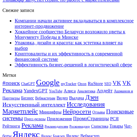
Свежие записи
Компании начали активнее вкладываться в комплексное
интернет-продвижение
Хоккейное сообщество Беларуси возложило цветы к
Монументу Победы в Минске
Упаковка, дизайн и красота: как эстетика влияет на
выбор
Криптовалюты и их эффективность в современной
финансовой системе
Эффективность бизнес-решений в логистической сфере
Метки
Google
#поиск
VK
VK
RuStore
Ozon
ChatGPT
myTracker
SEO
Реклама
Апдейт
YandexGPT
Алиса
Аналитика
Ашманов и
YouTube
Дзен
Бизнес
Видео
Выдача
Партнеры
Вебмастерам
Исследования
Искусственный интеллект
Маркетплейс
Нейросети
Поисковые
Минцифры
Отзывы
системы
ПромоСтраницы
Приложения
РСЯ
Пресс-релизы
Реклама
Рейтинги
Товары
Чат-
Статистика
Рекламодателям
Роскомнадзор
Яндекс
боты
Яндекс.Вебмастер
Яндекс.Браузер