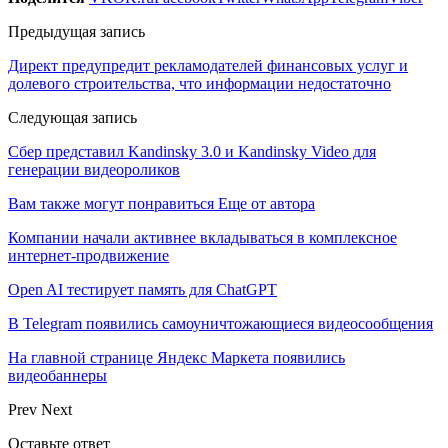
Предыдущая запись
Директ предупредит рекламодателей финансовых услуг и
долевого строительства, что информации недостаточно
Следующая запись
Сбер представил Kandinsky 3.0 и Kandinsky Video для
генерации видеороликов
Вам также могут понравиться
Еще от автора
Компании начали активнее вкладываться в комплексное
интернет-продвижение
Open AI тестирует память для ChatGPT
В Telegram появились самоуничтожающиеся видеосообщения
На главной странице Яндекс Маркета появились
видеобаннеры
Prev
Next
Оставьте ответ