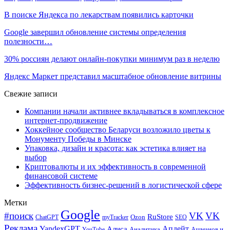
В поиске Яндекса по лекарствам появились карточки
Google завершил обновление системы определения
полезности…
30% россиян делают онлайн-покупки минимум раз в неделю
Яндекс Маркет представил масштабное обновление витрины
Свежие записи
Компании начали активнее вкладываться в комплексное
интернет-продвижение
Хоккейное сообщество Беларуси возложило цветы к
Монументу Победы в Минске
Упаковка, дизайн и красота: как эстетика влияет на
выбор
Криптовалюты и их эффективность в современной
финансовой системе
Эффективность бизнес-решений в логистической сфере
Метки
Google
#поиск
VK
VK
RuStore
Ozon
ChatGPT
myTracker
SEO
Реклама
Апдейт
YandexGPT
Алиса
Аналитика
Ашманов и
YouTube