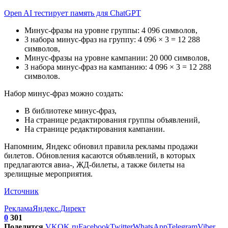
Open AI тестирует память для ChatGPT
Минус-фразы на уровне группы: 4 096 символов,
3 набора минус-фраз на группу: 4 096 × 3 = 12 288
символов,
Минус-фразы на уровне кампании: 20 000 символов,
3 набора минус-фраз на кампанию: 4 096 × 3 = 12 288
символов.
Набор минус-фраз можно создать:
В библиотеке минус-фраз,
На странице редактирования группы объявлений,
На странице редактирования кампании.
Напомним, Яндекс обновил правила рекламы продажи
билетов. Обновления касаются объявлений, в которых
предлагаются авиа-, ЖД-билеты, а также билеты на
зрелищные мероприятия.
Источник
Реклама
Яндекс.Директ
0
301
Поделится
VK
OK.ru
Facebook
Twitter
WhatsApp
Telegram
Viber