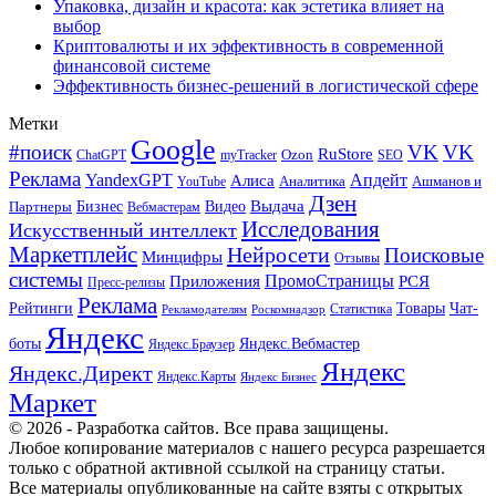
Упаковка, дизайн и красота: как эстетика влияет на
выбор
Криптовалюты и их эффективность в современной
финансовой системе
Эффективность бизнес-решений в логистической сфере
Метки
Google
#поиск
VK
VK
RuStore
Ozon
ChatGPT
myTracker
SEO
Реклама
Апдейт
YandexGPT
Алиса
Аналитика
Ашманов и
YouTube
Дзен
Бизнес
Видео
Выдача
Партнеры
Вебмастерам
Исследования
Искусственный интеллект
Маркетплейс
Нейросети
Поисковые
Минцифры
Отзывы
системы
ПромоСтраницы
Приложения
РСЯ
Пресс-релизы
Реклама
Рейтинги
Товары
Чат-
Статистика
Рекламодателям
Роскомнадзор
Яндекс
боты
Яндекс.Вебмастер
Яндекс.Браузер
Яндекс
Яндекс.Директ
Яндекс.Карты
Яндекс Бизнес
Маркет
© 2026 - Разработка сайтов. Все права защищены.
Любое копирование материалов с нашего ресурса разрешается
только с обратной активной ссылкой на страницу статьи.
Все материалы опубликованные на сайте взяты с открытых