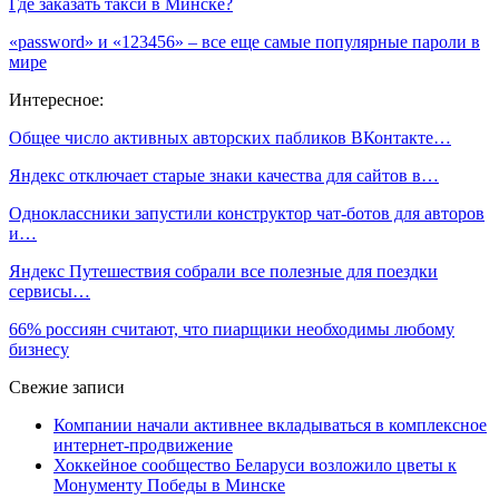
Где заказать такси в Минске?
«password» и «123456» – все еще самые популярные пароли в
мире
Интересное:
Общее число активных авторских пабликов ВКонтакте…
Яндекс отключает старые знаки качества для сайтов в…
Одноклассники запустили конструктор чат-ботов для авторов
и…
Яндекс Путешествия собрали все полезные для поездки
сервисы…
66% россиян считают, что пиарщики необходимы любому
бизнесу
Свежие записи
Компании начали активнее вкладываться в комплексное
интернет-продвижение
Хоккейное сообщество Беларуси возложило цветы к
Монументу Победы в Минске