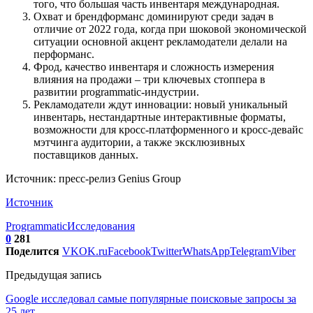
того, что большая часть инвентаря международная.
Охват и брендформанс доминируют среди задач в
отличие от 2022 года, когда при шоковой экономической
ситуации основной акцент рекламодатели делали на
перформанс.
Фрод, качество инвентаря и сложность измерения
влияния на продажи – три ключевых стоппера в
развитии programmatic-индустрии.
Рекламодатели ждут инновации: новый уникальный
инвентарь, нестандартные интерактивные форматы,
возможности для кросс-платформенного и кросс-девайс
мэтчинга аудитории, а также эксклюзивных
поставщиков данных.
Источник: пресс-релиз Genius Group
Источник
Programmatic
Исследования
0
281
Поделится
VK
OK.ru
Facebook
Twitter
WhatsApp
Telegram
Viber
Предыдущая запись
Google исследовал самые популярные поисковые запросы за
25 лет