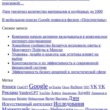
поисковой…
Дзен увеличил количество материалов в подборках до 1000
В мобильном поиске Google появился фильтр «Перспективы»
Свежие записи
Компании начали активнее вкладываться в комплексное
интернет-продвижение
Хоккейное сообщество Беларуси возложило цветы к
Монументу Победы в Минске
Упаковка, дизайн и красота: как эстетика влияет на
выбор
Криптовалюты и их эффективность в современной
финансовой системе
Эффективность бизнес-решений в логистической сфере
Метки
Google
#поиск
VK
VK
RuStore
Ozon
ChatGPT
myTracker
SEO
Реклама
Апдейт
YandexGPT
Алиса
Аналитика
Ашманов и
YouTube
Дзен
Бизнес
Видео
Выдача
Партнеры
Вебмастерам
Исследования
Искусственный интеллект
Маркетплейс
Нейросети
Поисковые
Минцифры
Отзывы