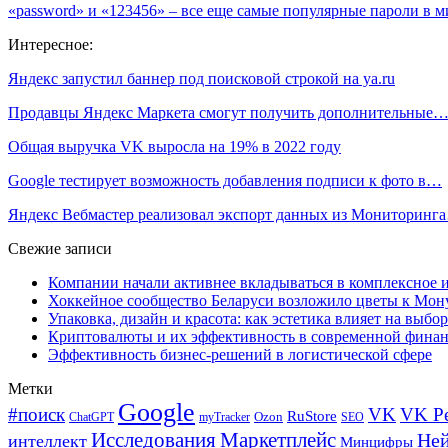
«password» и «123456» – все еще самые популярные пароли в м
Интересное:
Яндекс запустил баннер под поисковой строкой на ya.ru
Продавцы Яндекс Маркета cмогут получить дополнительные
Общая выручка VK выросла на 19% в 2022 году
Google тестирует возможность добавления подписи к фото в…
Яндекс Вебмастер реализовал экспорт данных из Мониторинг
Свежие записи
Компании начали активнее вкладываться в комплексное
Хоккейное сообщество Беларуси возложило цветы к Мо
Упаковка, дизайн и красота: как эстетика влияет на выбор
Криптовалюты и их эффективность в современной финан
Эффективность бизнес-решений в логистической сфере
Метки
Google
#поиск
VK
VK Р
RuStore
Ozon
ChatGPT
myTracker
SEO
Исследования
Маркетплейс
Ней
интеллект
Минцифры