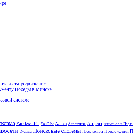
ире
…
а…
 интернет-продвижение
нументу Победы в Минске
совой системе
еклама
Апдейт
YandexGPT
Алиса
Аналитика
Ашманов и Парт
YouTube
росети
Поисковые системы
П
Приложения
Отзывы
Пресс-релизы