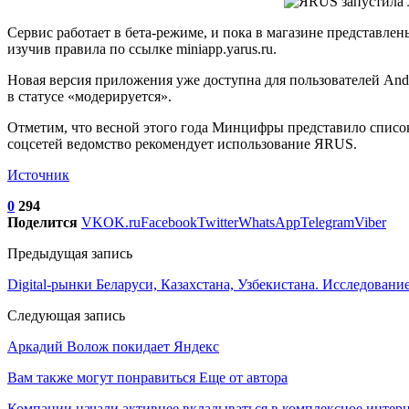
Сервис работает в бета-режиме, и пока в магазине представл
изучив правила по ссылке miniapp.yarus.ru.
Новая версия приложения уже доступна для пользователей Andr
в статусе «модерируется».
Отметим, что весной этого года Минцифры представило списо
соцсетей ведомство рекомендует использование ЯRUS.
Источник
0
294
Поделится
VK
OK.ru
Facebook
Twitter
WhatsApp
Telegram
Viber
Предыдущая запись
Digital-рынки Беларуси, Казахстана, Узбекистана. Исследован
Следующая запись
Аркадий Волож покидает Яндекс
Вам также могут понравиться
Еще от автора
Компании начали активнее вкладываться в комплексное интер