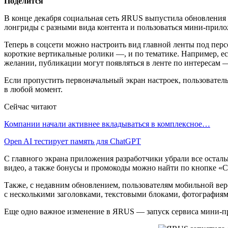
Поделится
В конце декабря социальная сеть ЯRUS выпустила обновления 
лонгриды с разными вида контента и пользоваться мини-прил
Теперь в соцсети можно настроить вид главной ленты под перс
короткие вертикальные ролики —, и по тематике. Например, ес
желании, публикации могут появляться в ленте по интересам 
Если пропустить первоначальный экран настроек, пользовател
в любой момент.
Сейчас читают
Компании начали активнее вкладываться в комплексное…
Open AI тестирует память для ChatGPT
С главного экрана приложения разработчики убрали все остал
видео, а также бонусы и промокоды можно найти по кнопке «
Также, с недавним обновлением, пользователям мобильной вер
с несколькими заголовками, текстовыми блоками, фотографиям
Еще одно важное изменение в ЯRUS — запуск сервиса мини-пр