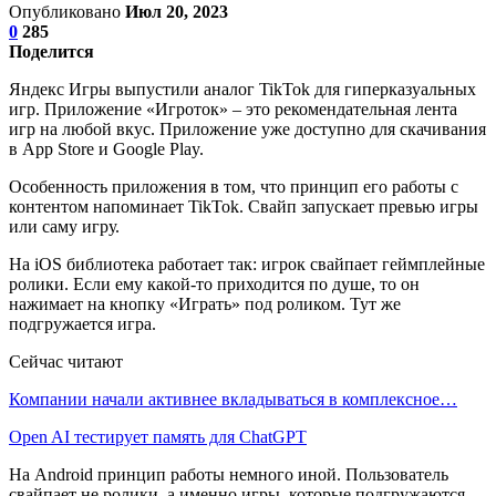
Опубликовано
Июл 20, 2023
0
285
Поделится
Яндекс Игры выпустили аналог TikTok для гиперказуальных
игр. Приложение «Игроток» – это рекомендательная лента
игр на любой вкус. Приложение уже доступно для скачивания
в App Store и Google Play.
Особенность приложения в том, что принцип его работы с
контентом напоминает TikTok. Свайп запускает превью игры
или саму игру.
На iOS библиотека работает так: игрок свайпает геймплейные
ролики. Если ему какой-то приходится по душе, то он
нажимает на кнопку «Играть» под роликом. Тут же
подгружается игра.
Сейчас читают
Компании начали активнее вкладываться в комплексное…
Open AI тестирует память для ChatGPT
На Android принцип работы немного иной. Пользователь
свайпает не ролики, а именно игры, которые подгружаются