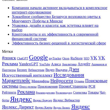
Компании начали активнее вкладываться в комплексное
интернет-продвижение
Хоккейное сообщество Беларуси возложило цветы к
Монументу Победы в Минске
Упаковка, дизайн и красота: как эстетика влияет на
выбор
Криптовалюты и их эффективность в современной
финансовой системе
Эффективность бизнес-решений в логистической сфере
Метки
Google
#поиск
VK
VK
RuStore
Ozon
ChatGPT
myTracker
SEO
Реклама
Апдейт
YandexGPT
Алиса
Аналитика
Ашманов и
YouTube
Дзен
Бизнес
Видео
Выдача
Партнеры
Вебмастерам
Исследования
Искусственный интеллект
Маркетплейс
Нейросети
Поисковые
Минцифры
Отзывы
системы
ПромоСтраницы
Приложения
РСЯ
Пресс-релизы
Реклама
Рейтинги
Товары
Чат-
Статистика
Рекламодателям
Роскомнадзор
Яндекс
боты
Яндекс.Вебмастер
Яндекс.Браузер
Яндекс
Яндекс.Директ
Яндекс.Карты
Яндекс Бизнес