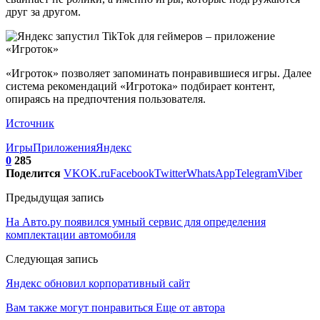
друг за другом.
«Игроток» позволяет запоминать понравившиеся игры. Далее
система рекомендаций «Игротока» подбирает контент,
опираясь на предпочтения пользователя.
Источник
Игры
Приложения
Яндекс
0
285
Поделится
VK
OK.ru
Facebook
Twitter
WhatsApp
Telegram
Viber
Предыдущая запись
На Авто.ру появился умный сервис для определения
комплектации автомобиля
Следующая запись
Яндекс обновил корпоративный сайт
Вам также могут понравиться
Еще от автора