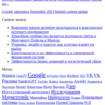
на…
Google завершил September 2023 helpful content update
Свежие записи
Компании начали активнее вкладываться в комплексное
интернет-продвижение
Хоккейное сообщество Беларуси возложило цветы к
Монументу Победы в Минске
Упаковка, дизайн и красота: как эстетика влияет на
выбор
Криптовалюты и их эффективность в современной
финансовой системе
Эффективность бизнес-решений в логистической сфере
Метки
Google
#поиск
VK
VK
RuStore
Ozon
ChatGPT
myTracker
SEO
Реклама
Апдейт
YandexGPT
Алиса
Аналитика
Ашманов и
YouTube
Дзен
Бизнес
Видео
Выдача
Партнеры
Вебмастерам
Исследования
Искусственный интеллект
Маркетплейс
Нейросети
Поисковые
Минцифры
Отзывы
системы
ПромоСтраницы
Приложения
РСЯ
Пресс-релизы