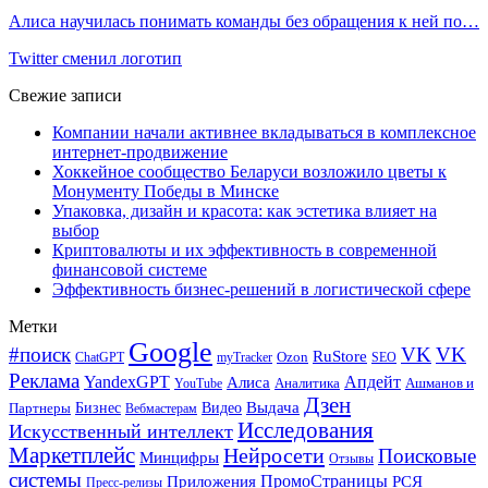
Алиса научилась понимать команды без обращения к ней по…
Twitter сменил логотип
Свежие записи
Компании начали активнее вкладываться в комплексное
интернет-продвижение
Хоккейное сообщество Беларуси возложило цветы к
Монументу Победы в Минске
Упаковка, дизайн и красота: как эстетика влияет на
выбор
Криптовалюты и их эффективность в современной
финансовой системе
Эффективность бизнес-решений в логистической сфере
Метки
Google
#поиск
VK
VK
RuStore
Ozon
ChatGPT
myTracker
SEO
Реклама
Апдейт
YandexGPT
Алиса
Аналитика
Ашманов и
YouTube
Дзен
Бизнес
Видео
Выдача
Партнеры
Вебмастерам
Исследования
Искусственный интеллект
Маркетплейс
Нейросети
Поисковые
Минцифры
Отзывы
системы
ПромоСтраницы
Приложения
РСЯ
Пресс-релизы