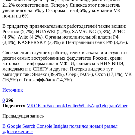
21,2% соответственно. Теперь у Яндекса этот показатель
увеличился на 5%, у Газпрома – на 4,6%, у компании VK –
почти на 6%.
В тридцатку привлекательных работодателей также вошли:
Росатом (5,7%), HUAWEI (5,7%), SAMSUNG (5,3%), 2ГИС
(4,6%), Avito (4,2%), Органы исполнительной власти РФ
(3,4%), KASPERSKY (3,3%) и Центральный банк РФ (3,3%).
Свое мнение о лучших работодателях высказали и студенты
десяти самых востребованных факультетов России, среди
которых — информатика в МФТИ, финансы в НИУ ВШЭ,
менеджмент в СПбГУ и другие. Пятерка лидеров тут
выглядит так: Яндекс (39,9%), Сбер (19,6%), Ozon (17,1%), VK
(16,5%) и Тинькофф-банк (14,7%).
Источник
0
296
Поделится
VK
OK.ru
Facebook
Twitter
WhatsApp
Telegram
Viber
Предыдущая запись
В Google Search Console Insights появился новый раздел
«Достижения»