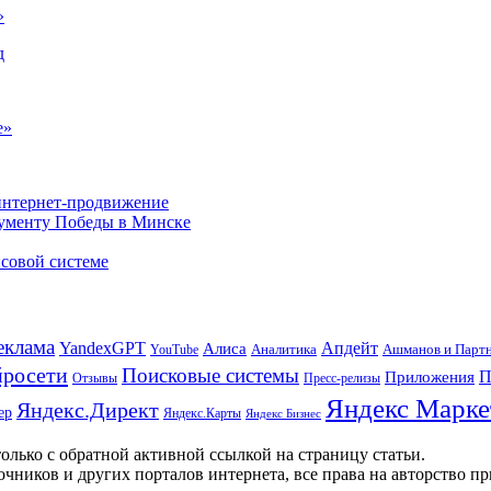
»
д
e»
 интернет-продвижение
нументу Победы в Минске
совой системе
еклама
Апдейт
YandexGPT
Алиса
Аналитика
Ашманов и Парт
YouTube
росети
Поисковые системы
П
Приложения
Отзывы
Пресс-релизы
Яндекс Марке
Яндекс.Директ
ер
Яндекс.Карты
Яндекс Бизнес
олько с обратной активной ссылкой на страницу статьи.
чников и других порталов интернета, все права на авторство п