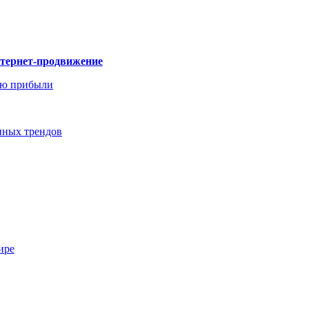
нтернет-продвижение
ию прибыли
енных трендов
ире