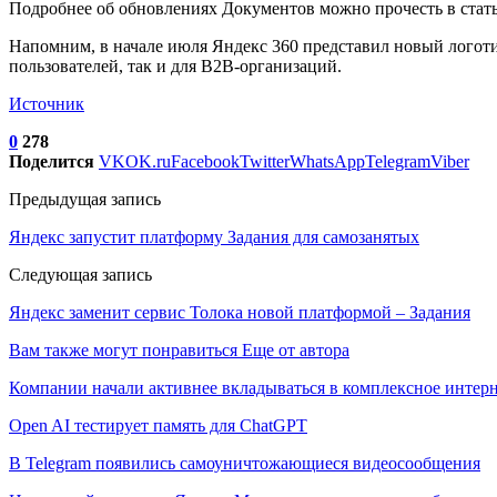
Подробнее об обновлениях Документов можно прочесть в стать
Напомним, в начале июля Яндекс 360 представил новый логотип
пользователей, так и для B2B-организаций.
Источник
0
278
Поделится
VK
OK.ru
Facebook
Twitter
WhatsApp
Telegram
Viber
Предыдущая запись
Яндекс запустит платформу Задания для самозанятых
Следующая запись
Яндекс заменит сервис Толока новой платформой – Задания
Вам также могут понравиться
Еще от автора
Компании начали активнее вкладываться в комплексное интер
Open AI тестирует память для ChatGPT
В Telegram появились самоуничтожающиеся видеосообщения