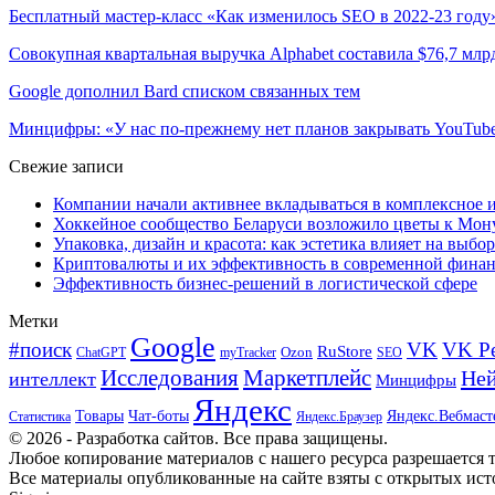
Бесплатный мастер-класс «Как изменилось SEO в 2022-23 году
Совокупная квартальная выручка Alphabet составила $76,7 млр
Google дополнил Bard списком связанных тем
Минцифры: «У нас по-прежнему нет планов закрывать YouTub
Свежие записи
Компании начали активнее вкладываться в комплексное
Хоккейное сообщество Беларуси возложило цветы к Мо
Упаковка, дизайн и красота: как эстетика влияет на выбор
Криптовалюты и их эффективность в современной финан
Эффективность бизнес-решений в логистической сфере
Метки
Google
#поиск
VK
VK Р
RuStore
Ozon
ChatGPT
myTracker
SEO
Исследования
Маркетплейс
Ней
интеллект
Минцифры
Яндекс
Товары
Чат-боты
Яндекс.Вебмаст
Яндекс.Браузер
Статистика
© 2026 - Разработка сайтов. Все права защищены.
Любое копирование материалов с нашего ресурса разрешается т
Все материалы опубликованные на сайте взяты с открытых исто