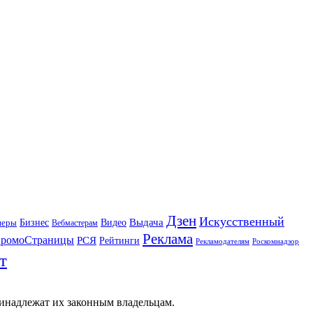
Дзен
Искусственный
Бизнес
Видео
Выдача
неры
Вебмастерам
Реклама
ромоСтраницы
РСЯ
Рейтинги
Рекламодателям
Роскомнадзор
т
ринадлежат их законным владельцам.