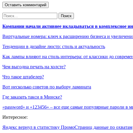
Компании начали активнее вкладываться в комплексное и
Виртуальные номера: ключ к расширению бизнеса и увеличен
Тенденции в дизайне люстр: стиль и актуальность
Как лампы влияют на стиль интерьера: от классики до соврем
Чем выгодна печать на холсте?
Что такое штабелер?
Вот несколько советов по выбору ламината
Где заказать такси в Минске?
«password» и «123456» – все еще самые популярные пароли в м
Интересное:
Яндекс вернул в статистику ПромоСтраниц данные по охватам