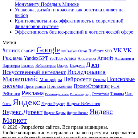
Монументу Победы в Минске
Упаковка, дизайн и красота: как эстетика влияет на
выбор
Криптовалюты и их эффективность в современной
финансовой системе
Эффективность бизнес-решений в логистической сфере
Метки
Google
#поиск
VK
VK
RuStore
Ozon
ChatGPT
myTracker
SEO
Реклама
Апдейт
YandexGPT
Алиса
Аналитика
Ашманов и
YouTube
Дзен
Бизнес
Видео
Выдача
Партнеры
Вебмастерам
Исследования
Искусственный интеллект
Маркетплейс
Нейросети
Поисковые
Минцифры
Отзывы
системы
ПромоСтраницы
Приложения
РСЯ
Пресс-релизы
Реклама
Рейтинги
Товары
Чат-
Статистика
Рекламодателям
Роскомнадзор
Яндекс
боты
Яндекс.Вебмастер
Яндекс.Браузер
Яндекс
Яндекс.Директ
Яндекс.Карты
Яндекс Бизнес
Маркет
© 2026 - Разработка сайтов. Все права защищены.
Любое копирование материалов с нашего ресурса разрешается