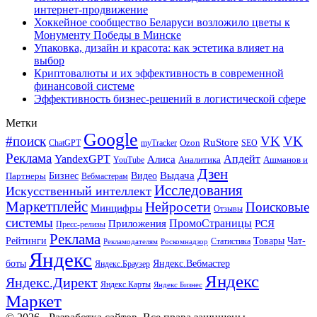
интернет-продвижение
Хоккейное сообщество Беларуси возложило цветы к
Монументу Победы в Минске
Упаковка, дизайн и красота: как эстетика влияет на
выбор
Криптовалюты и их эффективность в современной
финансовой системе
Эффективность бизнес-решений в логистической сфере
Метки
Google
#поиск
VK
VK
RuStore
Ozon
ChatGPT
myTracker
SEO
Реклама
Апдейт
YandexGPT
Алиса
Аналитика
Ашманов и
YouTube
Дзен
Бизнес
Видео
Выдача
Партнеры
Вебмастерам
Исследования
Искусственный интеллект
Маркетплейс
Нейросети
Поисковые
Минцифры
Отзывы
системы
ПромоСтраницы
Приложения
РСЯ
Пресс-релизы
Реклама
Рейтинги
Товары
Чат-
Статистика
Рекламодателям
Роскомнадзор
Яндекс
боты
Яндекс.Вебмастер
Яндекс.Браузер
Яндекс
Яндекс.Директ
Яндекс.Карты
Яндекс Бизнес
Маркет