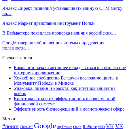
Яндекс Директ позволил устанавливать единую UTM-метку
на…
Яндекс Маркет представил инструмент Полки
В Вебмастере появилась проверка наличия российских…
Google завершил обновление системы определения
полезности…
Свежие записи
Компании начали активнее вкладываться в комплексное
интернет-продвижение
Хоккейное сообщество Беларуси возложило цветы к
Монументу Победы в Минске
Упаковка, дизайн и красота: как эстетика влияет на
выбор
Криптовалюты и их эффективность в современной
финансовой системе
Эффективность бизнес-решений в логистической сфере
Метки
Google
#поиск
VK
VK
RuStore
Ozon
ChatGPT
myTracker
SEO