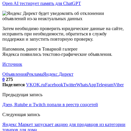
Open AI тестирует память для ChatGPT
Затем необходимо проверить юридические данные на сайте,
исправить при необходимости, обратиться в службу
поддержки и запустить повторную проверку.
Напомним, ранее в Товарной галерее
Яндекса появились текстово-графические объявления.
Источник
Объявления
Реклама
Яндекс.Директ
0
275
Поделится
VK
OK.ru
Facebook
Twitter
WhatsApp
Telegram
Viber
Предыдущая запись
Дзен, Rutube и Twitch попали в реестр соцсетей
Следующая запись
Яндекс Маркет запускает акцию для продавцов из категории
товаров для дома