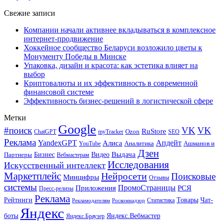
Свежие записи
Компании начали активнее вкладываться в комплексное
интернет-продвижение
Хоккейное сообщество Беларуси возложило цветы к
Монументу Победы в Минске
Упаковка, дизайн и красота: как эстетика влияет на
выбор
Криптовалюты и их эффективность в современной
финансовой системе
Эффективность бизнес-решений в логистической сфере
Метки
Google
#поиск
VK
VK
RuStore
Ozon
ChatGPT
myTracker
SEO
Реклама
Апдейт
YandexGPT
Алиса
Аналитика
Ашманов и
YouTube
Дзен
Бизнес
Видео
Выдача
Партнеры
Вебмастерам
Исследования
Искусственный интеллект
Маркетплейс
Нейросети
Поисковые
Минцифры
Отзывы
системы
ПромоСтраницы
Приложения
РСЯ
Пресс-релизы
Реклама
Рейтинги
Товары
Чат-
Статистика
Рекламодателям
Роскомнадзор
Яндекс
боты
Яндекс.Вебмастер
Яндекс.Браузер