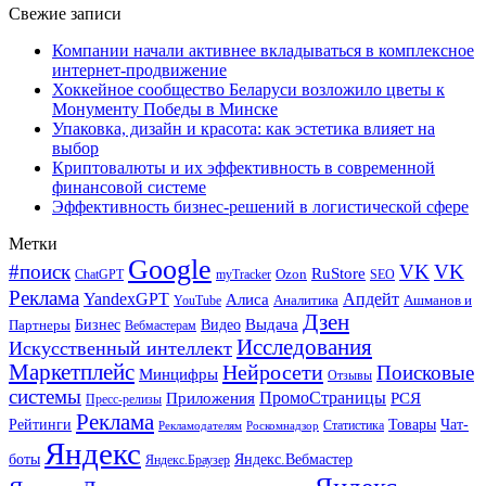
Свежие записи
Компании начали активнее вкладываться в комплексное
интернет-продвижение
Хоккейное сообщество Беларуси возложило цветы к
Монументу Победы в Минске
Упаковка, дизайн и красота: как эстетика влияет на
выбор
Криптовалюты и их эффективность в современной
финансовой системе
Эффективность бизнес-решений в логистической сфере
Метки
Google
#поиск
VK
VK
RuStore
Ozon
ChatGPT
myTracker
SEO
Реклама
Апдейт
YandexGPT
Алиса
Аналитика
Ашманов и
YouTube
Дзен
Бизнес
Видео
Выдача
Партнеры
Вебмастерам
Исследования
Искусственный интеллект
Маркетплейс
Нейросети
Поисковые
Минцифры
Отзывы
системы
ПромоСтраницы
Приложения
РСЯ
Пресс-релизы
Реклама
Рейтинги
Товары
Чат-
Статистика
Рекламодателям
Роскомнадзор
Яндекс
боты
Яндекс.Вебмастер
Яндекс.Браузер