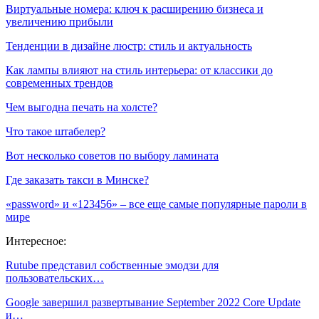
Виртуальные номера: ключ к расширению бизнеса и
увеличению прибыли
Тенденции в дизайне люстр: стиль и актуальность
Как лампы влияют на стиль интерьера: от классики до
современных трендов
Чем выгодна печать на холсте?
Что такое штабелер?
Вот несколько советов по выбору ламината
Где заказать такси в Минске?
«password» и «123456» – все еще самые популярные пароли в
мире
Интересное:
Rutube представил собственные эмодзи для
пользовательских…
Google завершил развертывание September 2022 Сore Update
и…