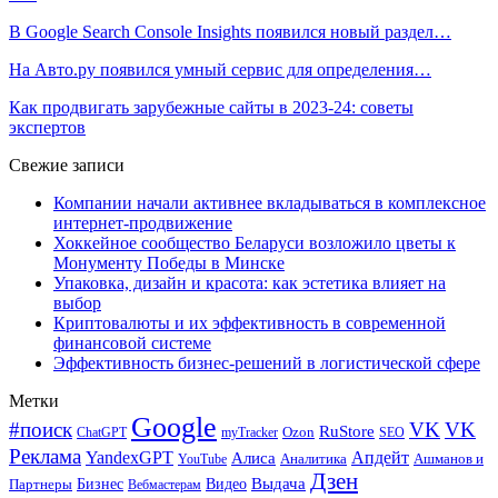
В Google Search Console Insights появился новый раздел…
На Авто.ру появился умный сервис для определения…
Как продвигать зарубежные сайты в 2023-24: советы
экспертов
Свежие записи
Компании начали активнее вкладываться в комплексное
интернет-продвижение
Хоккейное сообщество Беларуси возложило цветы к
Монументу Победы в Минске
Упаковка, дизайн и красота: как эстетика влияет на
выбор
Криптовалюты и их эффективность в современной
финансовой системе
Эффективность бизнес-решений в логистической сфере
Метки
Google
#поиск
VK
VK
RuStore
Ozon
ChatGPT
myTracker
SEO
Реклама
Апдейт
YandexGPT
Алиса
Аналитика
Ашманов и
YouTube
Дзен
Бизнес
Видео
Выдача
Партнеры
Вебмастерам