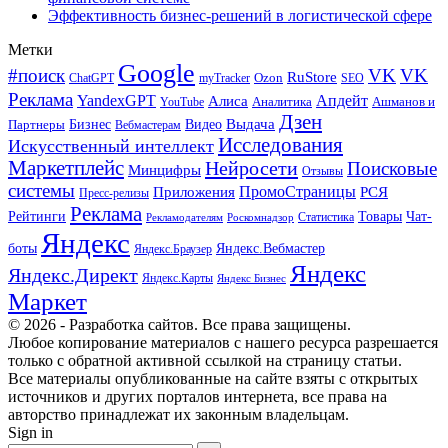
Эффективность бизнес-решений в логистической сфере
Метки
Google
#поиск
VK
VK
RuStore
Ozon
ChatGPT
myTracker
SEO
Реклама
Апдейт
YandexGPT
Алиса
Аналитика
Ашманов и
YouTube
Дзен
Бизнес
Видео
Выдача
Партнеры
Вебмастерам
Исследования
Искусственный интеллект
Маркетплейс
Нейросети
Поисковые
Минцифры
Отзывы
системы
ПромоСтраницы
Приложения
РСЯ
Пресс-релизы
Реклама
Рейтинги
Товары
Чат-
Статистика
Рекламодателям
Роскомнадзор
Яндекс
боты
Яндекс.Вебмастер
Яндекс.Браузер
Яндекс
Яндекс.Директ
Яндекс.Карты
Яндекс Бизнес
Маркет
© 2026 - Разработка сайтов. Все права защищены.
Любое копирование материалов с нашего ресурса разрешается
только с обратной активной ссылкой на страницу статьи.
Все материалы опубликованные на сайте взяты с открытых
источников и других порталов интернета, все права на
авторство принадлежат их законным владельцам.
Sign in