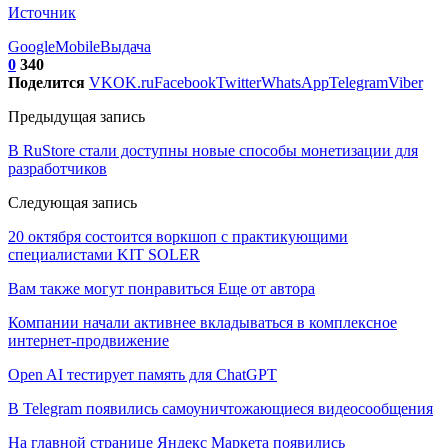
Источник
Google
Mobile
Выдача
0
340
Поделится
VK
OK.ru
Facebook
Twitter
WhatsApp
Telegram
Viber
Предыдущая запись
В RuStore стали доступны новые способы монетизации для
разработчиков
Следующая запись
20 октября состоится воркшоп с практикующими
специалистами KIT SOLER
Вам также могут понравиться
Еще от автора
Компании начали активнее вкладываться в комплексное
интернет-продвижение
Open AI тестирует память для ChatGPT
В Telegram появились самоуничтожающиеся видеосообщения
На главной странице Яндекс Маркета появились