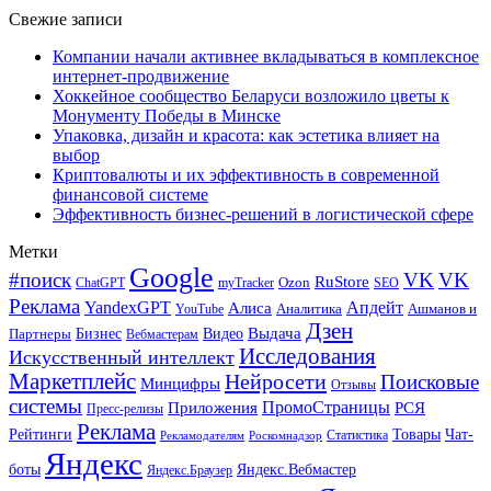
Свежие записи
Компании начали активнее вкладываться в комплексное
интернет-продвижение
Хоккейное сообщество Беларуси возложило цветы к
Монументу Победы в Минске
Упаковка, дизайн и красота: как эстетика влияет на
выбор
Криптовалюты и их эффективность в современной
финансовой системе
Эффективность бизнес-решений в логистической сфере
Метки
Google
#поиск
VK
VK
RuStore
Ozon
ChatGPT
myTracker
SEO
Реклама
Апдейт
YandexGPT
Алиса
Аналитика
Ашманов и
YouTube
Дзен
Бизнес
Видео
Выдача
Партнеры
Вебмастерам
Исследования
Искусственный интеллект
Маркетплейс
Нейросети
Поисковые
Минцифры
Отзывы
системы
ПромоСтраницы
Приложения
РСЯ
Пресс-релизы
Реклама
Рейтинги
Товары
Чат-
Статистика
Рекламодателям
Роскомнадзор
Яндекс
боты
Яндекс.Вебмастер
Яндекс.Браузер