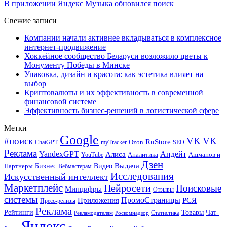
В приложении Яндекс Музыка обновился поиск
Свежие записи
Компании начали активнее вкладываться в комплексное
интернет-продвижение
Хоккейное сообщество Беларуси возложило цветы к
Монументу Победы в Минске
Упаковка, дизайн и красота: как эстетика влияет на
выбор
Криптовалюты и их эффективность в современной
финансовой системе
Эффективность бизнес-решений в логистической сфере
Метки
Google
#поиск
VK
VK
RuStore
Ozon
ChatGPT
myTracker
SEO
Реклама
Апдейт
YandexGPT
Алиса
Аналитика
Ашманов и
YouTube
Дзен
Бизнес
Видео
Выдача
Партнеры
Вебмастерам
Исследования
Искусственный интеллект
Маркетплейс
Нейросети
Поисковые
Минцифры
Отзывы
системы
ПромоСтраницы
Приложения
РСЯ
Пресс-релизы
Реклама
Рейтинги
Товары
Чат-
Статистика
Рекламодателям
Роскомнадзор
Яндекс