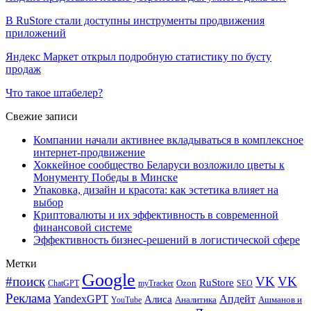
В RuStore стали доступны инструменты продвижения
приложений
Яндекс Маркет открыл подробную статистику по бусту
продаж
Что такое штабелер?
Свежие записи
Компании начали активнее вкладываться в комплексное
интернет-продвижение
Хоккейное сообщество Беларуси возложило цветы к
Монументу Победы в Минске
Упаковка, дизайн и красота: как эстетика влияет на
выбор
Криптовалюты и их эффективность в современной
финансовой системе
Эффективность бизнес-решений в логистической сфере
Метки
Google
#поиск
VK
VK
RuStore
Ozon
ChatGPT
myTracker
SEO
Реклама
Апдейт
YandexGPT
Алиса
Аналитика
Ашманов и
YouTube