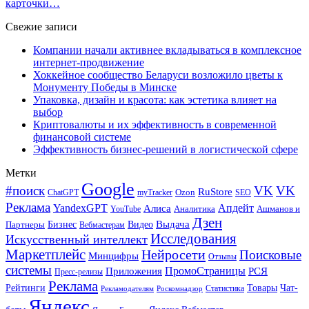
карточки…
Свежие записи
Компании начали активнее вкладываться в комплексное
интернет-продвижение
Хоккейное сообщество Беларуси возложило цветы к
Монументу Победы в Минске
Упаковка, дизайн и красота: как эстетика влияет на
выбор
Криптовалюты и их эффективность в современной
финансовой системе
Эффективность бизнес-решений в логистической сфере
Метки
Google
#поиск
VK
VK
RuStore
Ozon
ChatGPT
myTracker
SEO
Реклама
Апдейт
YandexGPT
Алиса
Аналитика
Ашманов и
YouTube
Дзен
Бизнес
Видео
Выдача
Партнеры
Вебмастерам
Исследования
Искусственный интеллект
Маркетплейс
Нейросети
Поисковые
Минцифры
Отзывы
системы
ПромоСтраницы
Приложения
РСЯ
Пресс-релизы
Реклама
Рейтинги
Товары
Чат-
Статистика
Рекламодателям
Роскомнадзор
Яндекс