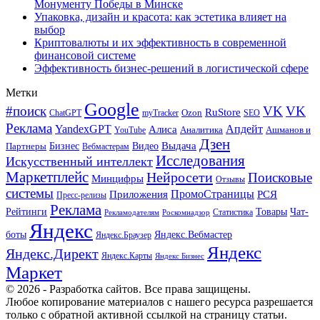
Монументу Победы в Минске
Упаковка, дизайн и красота: как эстетика влияет на
выбор
Криптовалюты и их эффективность в современной
финансовой системе
Эффективность бизнес-решений в логистической сфере
Метки
Google
#поиск
VK
VK
RuStore
Ozon
ChatGPT
myTracker
SEO
Реклама
Апдейт
YandexGPT
Алиса
Аналитика
Ашманов и
YouTube
Дзен
Бизнес
Видео
Выдача
Партнеры
Вебмастерам
Исследования
Искусственный интеллект
Маркетплейс
Нейросети
Поисковые
Минцифры
Отзывы
системы
ПромоСтраницы
Приложения
РСЯ
Пресс-релизы
Реклама
Рейтинги
Товары
Чат-
Статистика
Рекламодателям
Роскомнадзор
Яндекс
боты
Яндекс.Вебмастер
Яндекс.Браузер
Яндекс
Яндекс.Директ
Яндекс.Карты
Яндекс Бизнес
Маркет
© 2026 - Разработка сайтов. Все права защищены.
Любое копирование материалов с нашего ресурса разрешается
только с обратной активной ссылкой на страницу статьи.