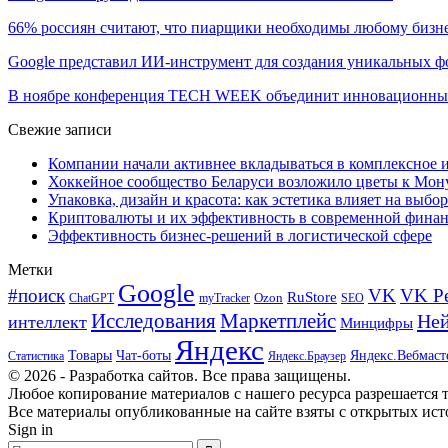
66% россиян считают, что пиарщики необходимы любому бизн
Google представил ИИ-инструмент для создания уникальных 
В ноябре конференция TECH WEEK объединит инновационн
Свежие записи
Компании начали активнее вкладываться в комплексное
Хоккейное сообщество Беларуси возложило цветы к Мо
Упаковка, дизайн и красота: как эстетика влияет на выбор
Криптовалюты и их эффективность в современной финан
Эффективность бизнес-решений в логистической сфере
Метки
Google
#поиск
VK
VK Р
RuStore
Ozon
ChatGPT
myTracker
SEO
Исследования
Маркетплейс
Ней
интеллект
Минцифры
Яндекс
Товары
Чат-боты
Яндекс.Вебмаст
Яндекс.Браузер
Статистика
© 2026 - Разработка сайтов. Все права защищены.
Любое копирование материалов с нашего ресурса разрешается т
Все материалы опубликованные на сайте взяты с открытых исто
Sign in