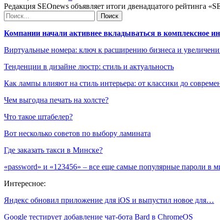
Редакция SEOnews объявляет итоги двенадцатого рейтинга «S
Компании начали активнее вкладываться в комплексное и
Виртуальные номера: ключ к расширению бизнеса и увеличен
Тенденции в дизайне люстр: стиль и актуальность
Как лампы влияют на стиль интерьера: от классики до соврем
Чем выгодна печать на холсте?
Что такое штабелер?
Вот несколько советов по выбору ламината
Где заказать такси в Минске?
«password» и «123456» – все еще самые популярные пароли в м
Интересное:
Яндекс обновил приложение для iOS и выпустил новое для…
Google тестирует добавление чат-бота Bard в ChromeOS