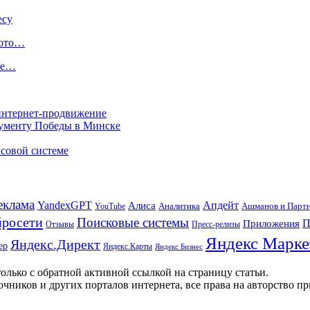
есу
фото…
ые…
 интернет-продвижение
нументу Победы в Минске
совой системе
еклама
Апдейт
YandexGPT
Алиса
Аналитика
Ашманов и Парт
YouTube
росети
Поисковые системы
П
Приложения
Отзывы
Пресс-релизы
Яндекс Марке
Яндекс.Директ
ер
Яндекс.Карты
Яндекс Бизнес
олько с обратной активной ссылкой на страницу статьи.
чников и других порталов интернета, все права на авторство п